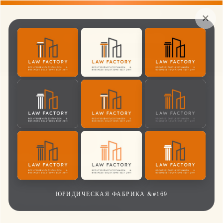
Телефон DE
069 26 49 22 420
×
Телефон RU
069 26 49 22 422
Электронная почта:
info@lawfactory-frankfurt.de
Галерея
Право
В
Картинках
ЮРИДИЧЕСКАЯ ФАБРИКА &#169
Лучше один раз увидеть...