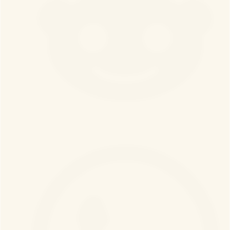
Реддит