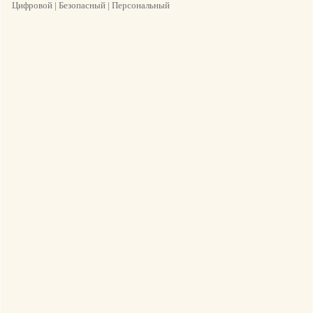
Цифровой | Безопасный | Персональный
НАШИ РАБОЧИЕ ПАРКЕТЫ
Европейский
Международн
Международн
суд по правам
ый уголовный
ый уголовный
человека,
суд, Гаага
суд, Гаага
Страсбург