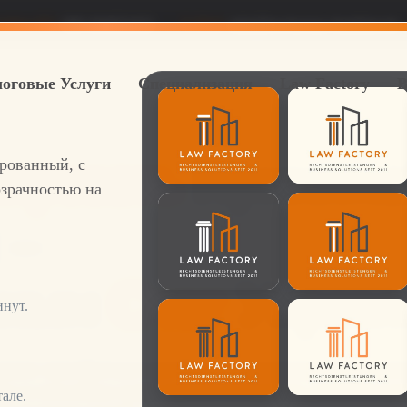
лефон RU
069 264922422
E-Mail:
info@lawfactory-frankfurt.de
оговые Услуги
Специализация
Law Factory
В
ировать
Принима
ированный, с
зрачностью на
 –
жным
Счет
Управл
инут.
оринг приобретают все большее значение для рыноч
ы и способны существенно осложнить развитие ва
але.