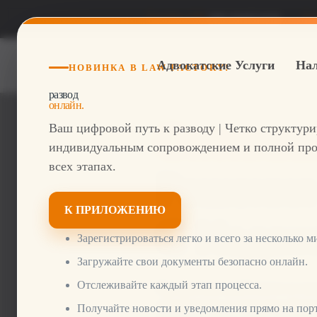
Телефон DE
069 264922420
Те
Адвокатские Услуги
Нал
НОВИНКА В LAW FACTORY!
развод
Кредитный Рейтинг
онлайн.
Оптимиз
Ваш цифровой путь к разводу | Четко структур
индивидуальным сопровождением и полной про
всех этапах.
Решения
К ПРИЛОЖЕНИЮ
С Наде
Зарегистрироваться легко и всего за несколько м
Загружайте свои документы безопасно онлайн.
Отслеживайте каждый этап процесса.
Кредитные рейтинги и ск
стоимости и имиджа фирм
Получайте новости и уведомления прямо на порт