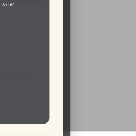
 &#169
ринятия решений.
я.
ровать их.