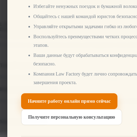
бизнеса. Или стать мощны
Избегайте ненужных поездок и бумажной волок
Общайтесь с нашей командой юристов безопасно
LAW FACTORY
Управляйте открытыми задачами гибко из любого
Понимайте, управляйте, развивайтесь – ваш партнер в управлен
Благодаря интеллектуальному управлению оценками мы повыша
Воспользуйтесь преимуществами четких процес
Положитесь на точный анализ данных для поддержки своих фин
этапов.
Ваши данные будут обрабатываться конфиденци
безопасно.
Точный анализ данных
Компания Law Factory будет лично сопровождать
Мы используем передовые инструменты анализа для расчета то
завершения проекта.
Индивидуальные решения
Мы адаптируем систему управления оценкой к конкретным тре
Начните работу онлайн прямо сейчас
Получите персональную консультацию
Минимизация рисков
Благодаря эффективному управлению оценками мы выявляем по