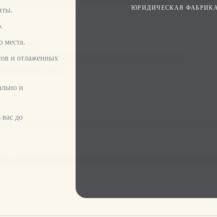
м толчком вперёд.
ЮРИДИЧЕСКАЯ ФАБРИКА
иты.
.
 места.
ии оценкой.
ем качество принятия решений и минимизируем риски.
сов и отлаженных
ансовых стратегий.
ально и
 вас до
чных показателей и предоставления обоснованной основы для п
бованиям вашей компании и предлагаем индивидуальные решени
тенциальные риски на ранней стадии и помогаем вам минимизи