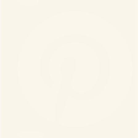
LinkedIn
Пинтерест