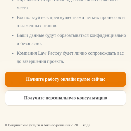
места.
Воспользуйтесь преимуществами четких процессов и
отлаженных этапов.
Ваши данные будут обрабатываться конфиденциально
и безопасно.
Компания Law Factory будет лично сопровождать вас
до завершения проекта.
LAW FACTORY
Основные Направления
Начните работу онлайн прямо сейчас
Деятельности
Получите персональную консультацию
С нами Вы сможете решить комплексно все Ваши
проблемы юридического характера
Мы предлагаем
комплексную экспертизу в области миграционного,
Юридические услуги и бизнес-решения с 2011 года.
семейного, уголовного, трудового и коммерческого