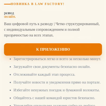
НОВИНКА В LAW FACTORY!
Наша
развод
онлайн.
Специализация
Ваш цифровой путь к разводу | Четко структурированный,
с индивидуальным сопровождением и полной
прозрачностью на всех этапах.
Убедитесь сами в широком спектре
услуг, которые мы предлагаем вам
К ПРИЛОЖЕНИЮ
Зарегистрироваться легко и всего за несколько минут.
Загружайте свои документы безопасно онлайн.
Отслеживайте каждый этап процесса.
Получайте новости и уведомления прямо на портале.
Избегайте ненужных поездок и бумажной волокиты.
Общайтесь с нашей командой юристов безопасно.
Управляйте открытыми задачами гибко из любого