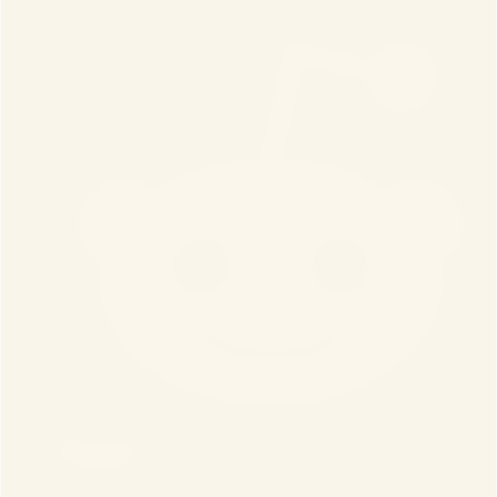
Реддит