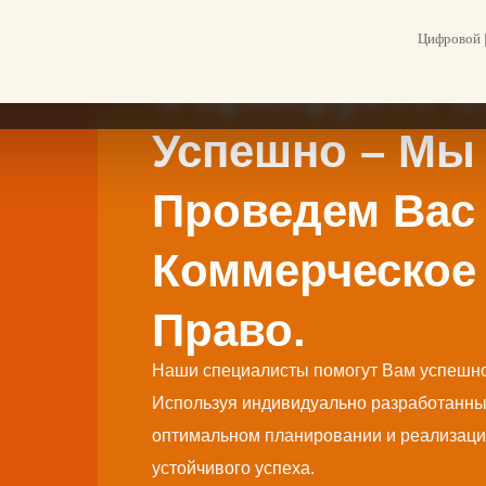
Цифровой |
LAW FACTORY
Формируйте С
Успешно – Мы
Проведем Вас
Коммерческое
Право.
Наши специалисты помогут Вам успешно
Используя индивидуально разработанны
оптимальном планировании и реализаци
устойчивого успеха.