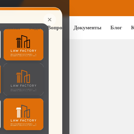
×
×
акансии
Задать Вопрос
Документы
Блог
К
вые