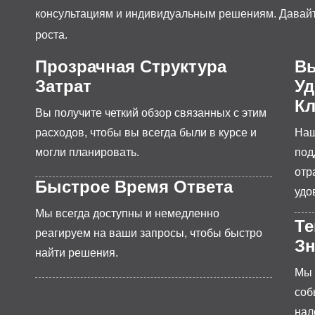
консультациям и индивидуальным решениям. Давайт
роста.
Прозрачная Структура
В
Затрат
Уд
Кл
Вы получите четкий обзор связанных с этим
расходов, чтобы вы всегда были в курсе и
Наш
могли планировать.
под
отр
Быстрое Время Ответа
удо
Мы всегда доступны и немедленно
Те
реагируем на ваши запросы, чтобы быстро
З
найти решения.
Мы 
соб
нал