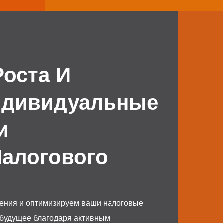
Роста И
ндивидуальные
и
Налогового
шения и оптимизируем ваши налоговые
 будущее благодаря активным