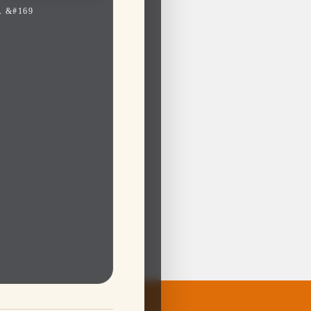
 &#169
ые
росам
 И
а, мы поможем вам
видуальные решения,
ексным консультациям