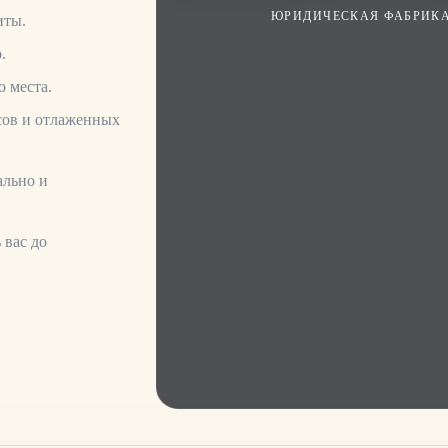
ЮРИДИЧЕСКАЯ ФАБРИКА
иты.
— Компетентн
.
 места.
ьтации По Воп
сов и отлаженных
инимательства
ально и
вого Права
 вас до
у в области коммерческого и налогового прав
ь вашу бизнес-стратегию. Мы предлагаем инди
м финансовым целям. Доверьтесь нашим компл
ой безопасности и налоговой эффективности.