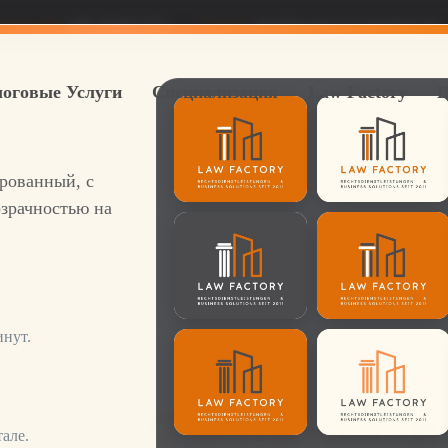
лефон RU
069 264922422
E-Mail:
info@lawfactory-frankfurt.de
оговые Услуги
Специализация
Law Factory
В
ированный, с
зрачностью на
инут.
шего
Финансо
але.