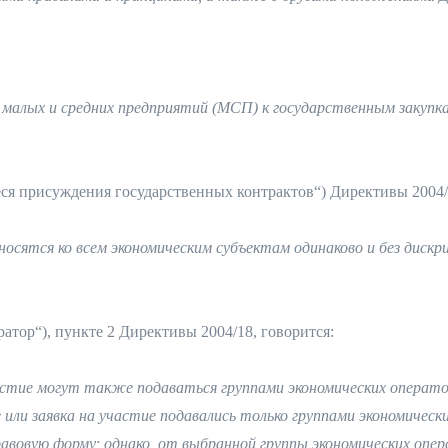
у малых и средних предприятий (МСП) к государственным закуп
ся присуждения государственных контрактов“) Директивы 2004/
осятся ко всем экономическим субъектам одинаково и без дискр
атор“), пункте 2 Директивы 2004/18, говорится:
астие могут также подаваться группами экономических оператор
или заявка на участие подавались только группами экономичес
равовую форму; однако, от выбранной группы экономических о