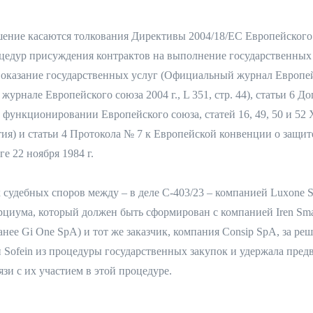
шение касаются толкования Директивы 2004/18/ЕС Европейского 
оцедур присуждения контрактов на выполнение государственных 
 оказание государственных услуг (Официальный журнал Европейск
урнале Европейского союза 2004 г., L 351, стр. 44), статьи 6 Д
 о функционировании Европейского союза, статей 16, 49, 50 и 5
тия) и статьи 4 Протокола № 7 к Европейской конвенции о защит
е 22 ноября 1984 г.
судебных споров между – в деле C-403/23 – компанией Luxone S
рциума, который должен быть сформирован с компанией Iren Smart
анее Gi One SpA) и тот же заказчик, компания Consip SpA, за ре
 Sofein из процедуры государственных закупок и удержала пред
зи с их участием в этой процедуре.