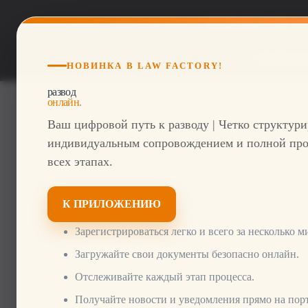
S
Телефон DE
069 26 49 22 420
k
i
Электронная почта:
info@lawfac
НОВИНКА В LAW FACTORY!
p
t
развод
онлайн.
o
Ваш цифровой путь к разводу | Четко структур
c
индивидуальным сопровождением и полной про
o
всех этапах.
n
t
e
К ПРИЛОЖЕНИЮ
n
Зарегистрироваться легко и всего за несколько м
t
Загружайте свои документы безопасно онлайн.
Отслеживайте каждый этап процесса.
Получайте новости и уведомления прямо на порт