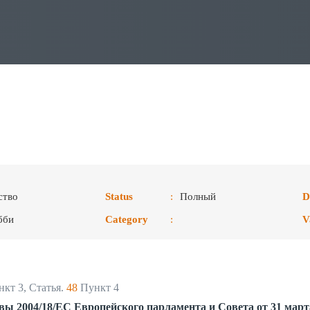
ство
Status
:
Полный
D
бби
Category
:
V
кт 3, Статья.
48
Пункт 4
тивы 2004/18/EC Европейского парламента и Совета от 31 март