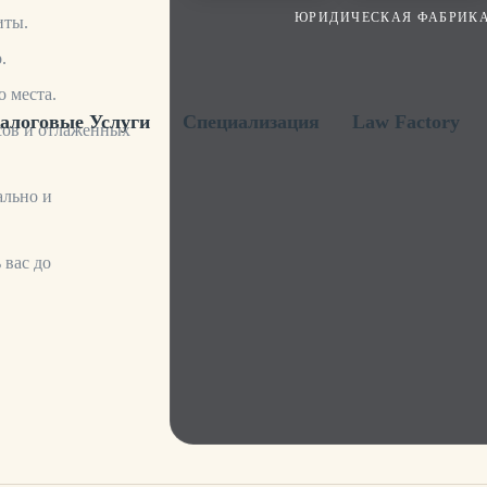
ЮРИДИЧЕСКАЯ ФАБРИКА
иты.
.
 места.
алоговые Услуги
Специализация
Law Factory
сов и отлаженных
ально и
 вас до