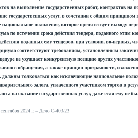
тов на выполнение государственных работ, контрактов на п
ание государственных услуг, в сочетании с общим принципо
 национальное положение, которое препятствует выходу пер
ума по истечении срока действия тендера, поданного этим ко
ействия поданных ему тендеров, при условии, во-первых, что
рциума соответствуют требованиям, установленным заказчико
оцедуре не ухудшает конкурентную позицию других участников
равного обращения, а также принцип прозрачности, изложенн
, должны толковаться как исключающие национальное поло
варительного залога, уплаченного участником торгов в резу
кта на оказание государственных услуг, даже если ему не б
сентября 2024 г. – Дело C-403/23