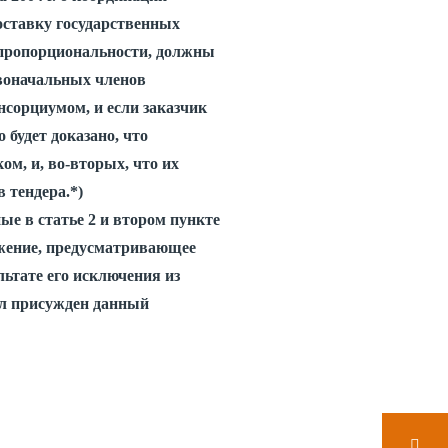
оставку государственных
м пропорциональности, должны
воначальных членов
нсорциумом, и если заказчик
 будет доказано, что
м, и, во-вторых, что их
 тендера.*)
ые в статье 2 и втором пункте
жение, предусматривающее
льтате его исключения из
ыл присужден данный