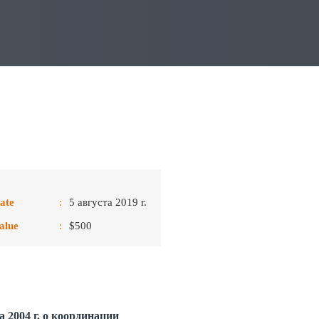
ate
:
5 августа 2019 г.
alue
:
$500
а 2004 г. о координации