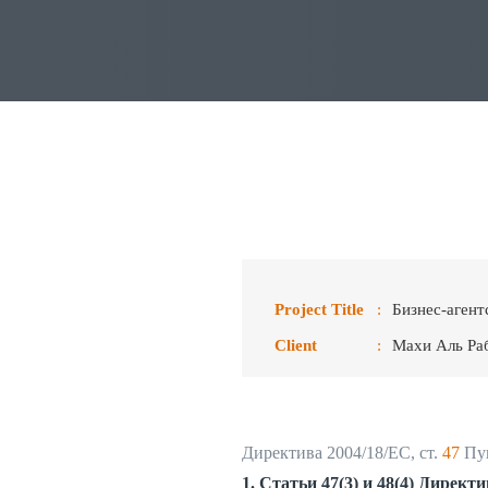
Project Title
:
Бизнес-агент
Client
:
Махи Аль Ра
Директива 2004/18/ЕС, ст.
47
Пун
1. Статьи 47(3) и 48(4) Дирек