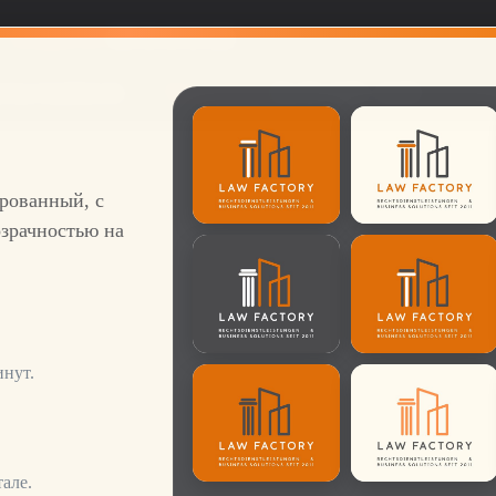
Телефон RU
069 26 49 22 422
tory-frankfurt.de
Часы работы:
Пн-Пт: 9:00 - 18:00
ированный, с
зрачностью на
инут.
але.