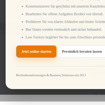
Adoption. Ziel ist es, den 
Kommunizieren Sie geschützt mit unserem Kanzleite
Konflikte fair zu regeln.
Bearbeiten Sie offene Aufgaben flexibel von überall.
Profitieren Sie von klaren Abläufen und festen Schritt
LAW FACTORY
Für Ihre Familie. Für Ihr Recht. Gemeinsam Lösungen finden.
Ihre Daten werden vertraulich und sicher behandelt.
Mit Verständnis und Kompetenz an Ihrer Seite – für jede Phase des Fa
Law Factory begleitet Sie bis zum Abschluss persönli
Jetzt online starten
Persönlich beraten lassen
Unsere Anwä
Jeder Fall
Rechtsdienstleistungen & Business Solutions seit 2011
Wir vers