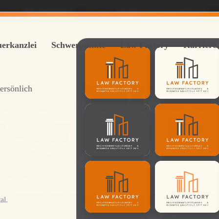
fon RU
069 264922422
E-Mail :
info@lawfactory-frankfurt.de
uerkanzlei
Schwerpunkte
Law Factory
Karriere
ke Familien Und G
persönlich
 – Ihr
Partner
Im
echt.
ie rechtlichen Beziehungen zwischen Ehepartnern, Lebe
al.
asst Themen wie Ehe, Scheidung, Unterhalt, Sorgerech