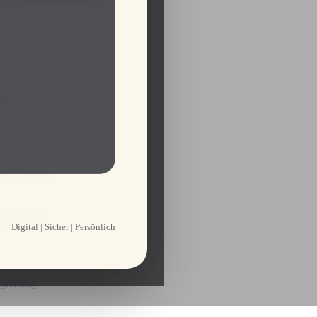
 und
ung.
e Erfahrung.
 Situation.
Digital | Sicher | Persönlich
gleitung.