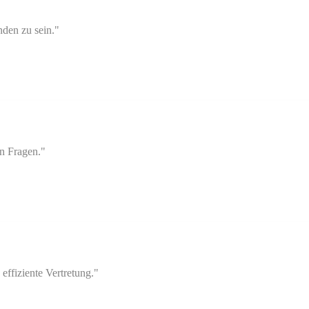
nden zu sein."
en Fragen."
ffiziente Vertretung."