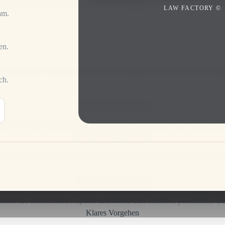
Schutz und die Rechte aller Beteiligten zu gewährleisten
LAW FACTORY ©
am.
en.
milienlebens. Vertrauen Sie auf klare Lösungen und menschliche Berat
ch.
Erfahrene Spezialisten
lte sind auf Familienrecht spezialisiert und verfügen über umfassend
Individuelle Lösungen
 ist einzigartig, und wir erarbeiten maßgeschneiderte Strategien für Ihre
Einfühlsame Beratung
tehen die emotionalen Aspekte und bieten eine sensible, persönliche Be
Klares Vorgehen