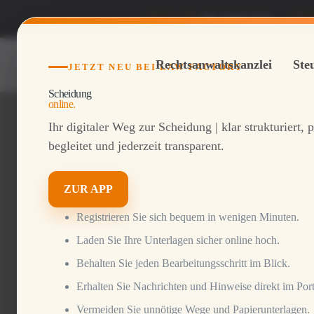
Telefon DE
069 264922420
Tele
Rechtsanwaltskanzlei
Ste
JETZT NEU BEI LAW FACTORY
Scheidung
Familienrecht
online.
Für Star
Ihr digitaler Weg zur Scheidung | klar strukturiert, 
begleitet und jederzeit transparent.
Lösungen
ZUR APP
Registrieren Sie sich bequem in wenigen Minuten.
Familienr
Laden Sie Ihre Unterlagen sicher online hoch.
Behalten Sie jeden Bearbeitungsschritt im Blick.
Das Familienrecht regelt d
Erhalten Sie Nachrichten und Hinweise direkt im Port
Eltern und Kindern. Es umf
Vermeiden Sie unnötige Wege und Papierunterlagen.