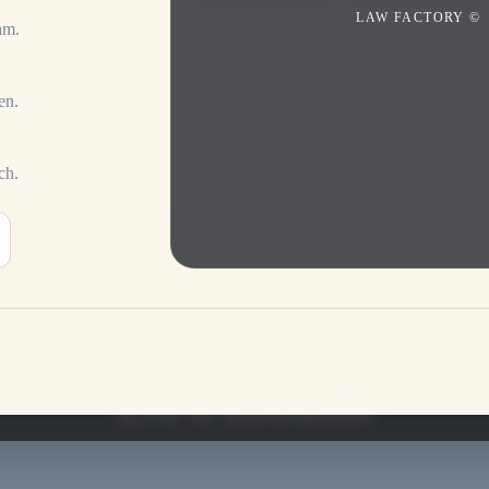
LAW FACTORY ©
am.
en.
ch.
Downloads