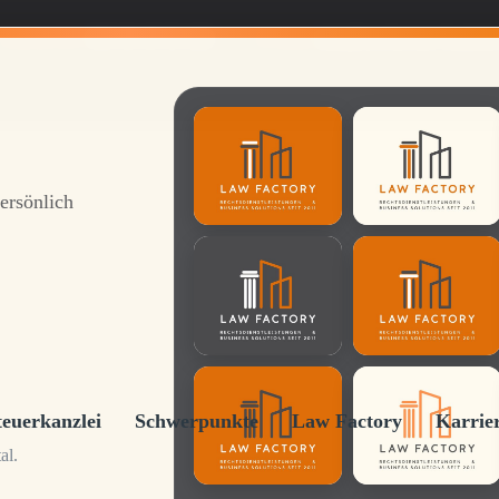
Telefon RU
069 26 49 22 422
E-Mail:
info@lawfactory-frankfur
persönlich
teuerkanzlei
Schwerpunkte
Law Factory
Karrie
al.